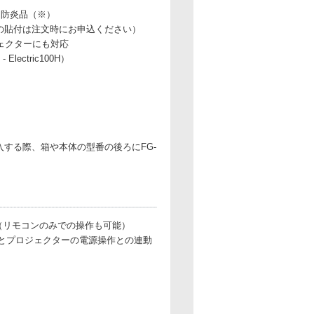
、防炎品（※）
ベルの貼付は注文時にお申込ください）
ジェクターにも対応
Electric100H）
入する際、箱や本体の型番の後ろにFG-
属（リモコンのみでの操作も可能）
降とプロジェクターの電源操作との連動
用