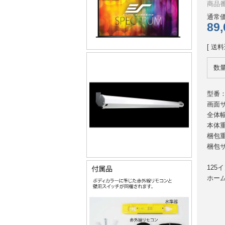
商品番号
通常価
89
[ 送料
数
型番：E
画面サ
全体幅
本体
梱包重
梱包サ
12
ホー