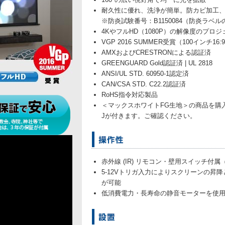
耐久性に優れ、洗浄が簡単。防カビ加工
※防炎試験番号：B1150084（防炎ラ
4KやフルHD（1080P）の解像度のプロ
VGP 2016 SUMMER受賞（100インチ16:9 - 
AMXおよびCRESTRONによる認証済
GREENGUARD Gold認証済 | UL 2818
ANSI/UL STD. 60950-1認定済
CAN/CSA STD. C22.2認証済
RoHS指令対応製品
＜マックスホワイトFG生地＞の商品を購
Jが付きます。ご確認ください。
赤外線 (IR) リモコン・壁用スイッチ付
5-12Vトリガ入力によりスクリーンの昇
が可能
低消費電力・長寿命の静音モーターを使