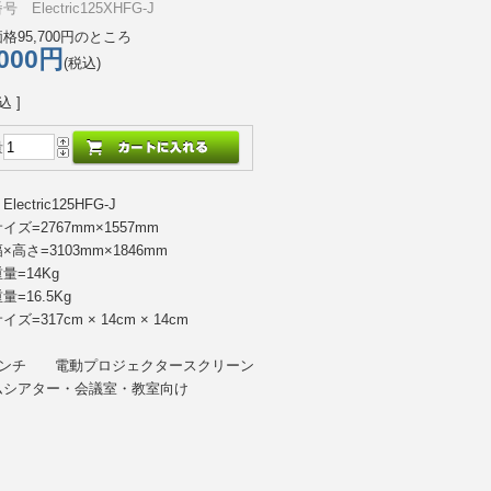
 Electric125XHFG-J
格95,700円のところ
,000円
(税込)
込 ]
量
lectric125HFG-J
イズ=2767mm×1557mm
×高さ=3103mm×1846mm
重量=14Kg
量=16.5Kg
イズ=317cm × 14cm × 14cm
5インチ 電動プロジェクタースクリーン
ムシアター・会議室・教室向け