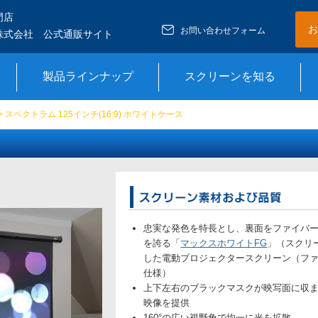
門店
お
お問い合わせフォーム
株式会社 公式通販サイト
製品ラインナップ
スクリーンを知る
> スペクトラム 125インチ(16:9) ホワイトケース
忠実な発色を特長とし、裏面をファイバ
を誇る「
マックスホワイトFG
」（スクリ
した電動プロジェクタースクリーン（フ
仕様）
上下左右のブラックマスクが映写面に収
映像を提供
160°の広い視野角で均一に光を拡散