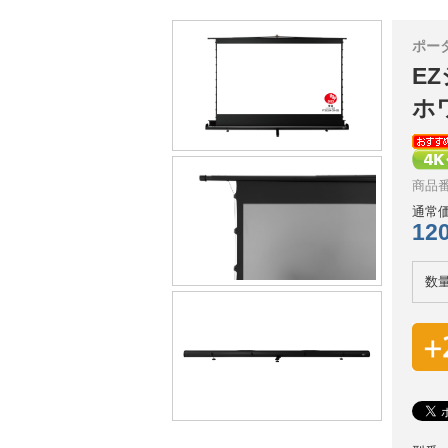
ポー
EZ
ホ
商品番号
通常価
12
数