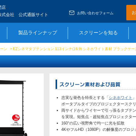
門店
お
お問い合わせフォーム
株式会社 公式通販サイト
製品ラインナップ
スクリーンを知る
ーン
> EZシネマタブテンション 113インチ(16:9) シネホワイト素材 ブラックケー
忠実な発色を特長とする「
シネホワイト
ポータブルタイプのプロジェクタースク
両サイドからワイヤーで引っ張るタブテ
を実現。短焦点・超短焦点プロジェクタ
160°の広い視野角で均一に光を拡散
4KやフルHD（1080P）の解像度のプロ