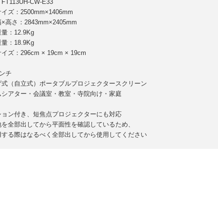
T113UH-CW-E33
イズ：2500mm×1406mm
×高さ：2843mm×2405mm
量：12.9Kg
量：18.9Kg
ズ：296cm × 19cm × 19cm
インチ
げ式（自立式）ポータブルプロジェクタースクリーン
ムシアター・会議室・教室・寺院向け・家庭
ション付き、短焦点プロジェクターにも対応
地を全部出してから平面性を確認しているため、
する際はなるべく全部出してから使用してください