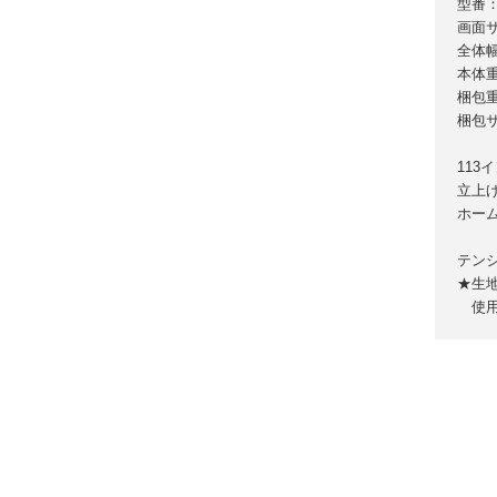
型番：F
画面サ
全体幅
本体重
梱包重
梱包サイ
113
立上
ホー
テン
★生
使用