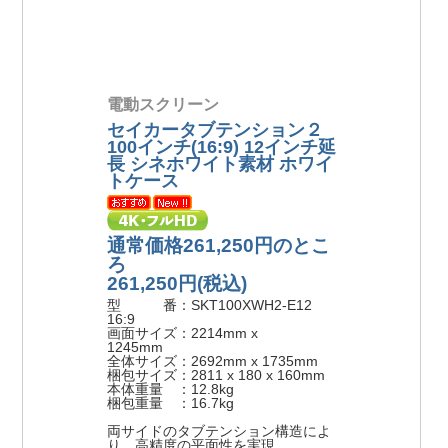
電動スクリーン
セイカータブテンション２
100インチ(16:9) 12インチ延
長 シネホワイト素材 ホワイ
トケース
通常価格261,250円のとこ
ろ
261,250円
(税込)
型 番：SKT100XWH2-E12
16:9
画面サイズ：2214mm x
1245mm
全体サイズ：2692mm x 1735mm
梱包サイズ：2811 x 180 x 160mm
本体重量 ：12.8kg
梱包重量 ：16.7kg
両サイドのタブテンション構造によ
り、高精度の平面性を実現