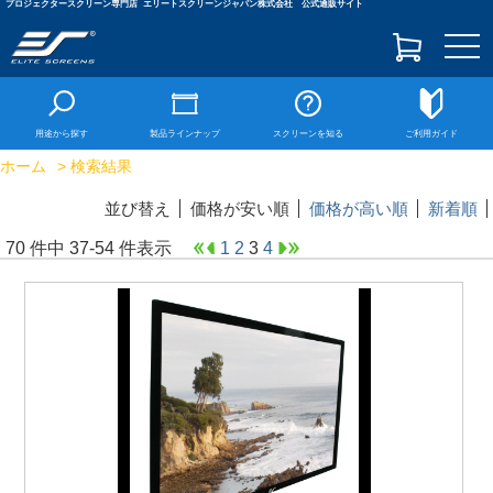
プロジェクタースクリーン専門店
エリートスクリーンジャパン株式会社 公式通販サイト
togg
navi
用途から探す
製品ラインナップ
スクリーンを知る
ご利用ガイド
ホーム
> 検索結果
並び替え
価格が安い順
価格が高い順
新着順
70 件中 37-54 件表示
1
2
3
4