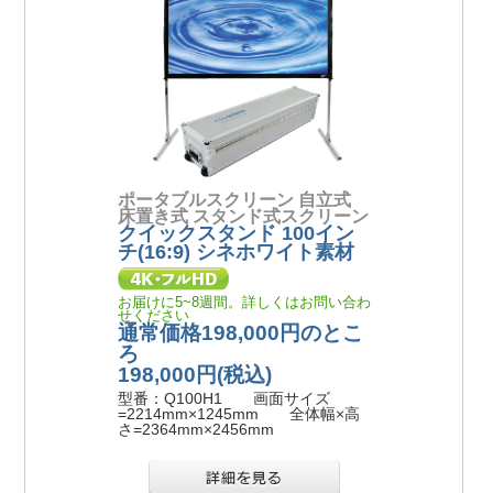
ポータブルスクリーン 自立式
床置き式 スタンド式スクリーン
クイックスタンド 100イン
チ(16:9) シネホワイト素材
お届けに5~8週間。詳しくはお問い合わ
せください
通常価格198,000円のとこ
ろ
198,000円
(税込)
型番：Q100H1 画面サイズ
=2214mm×1245mm 全体幅×高
さ=2364mm×2456mm