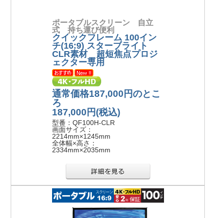
ポータブルスクリーン 自立
式 持ち運び便利
クイックフレーム 100イン
チ(16:9) スターブライト
CLR素材＿超短焦点プロジ
ェクター専用
通常価格187,000円のとこ
ろ
187,000円
(税込)
型番：QF100H-CLR
画面サイズ：
2214mm×1245mm
全体幅×高さ：
2334mm×2035mm