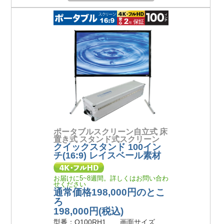
ポータブルスクリーン自立式 床
置き式 スタンド式スクリーン
クイックスタンド 100イン
チ(16:9) レイスベール素材
お届けに5~8週間。詳しくはお問い合わ
せください
通常価格198,000円のとこ
ろ
198,000円
(税込)
型番：Q100RH1 画面サイズ