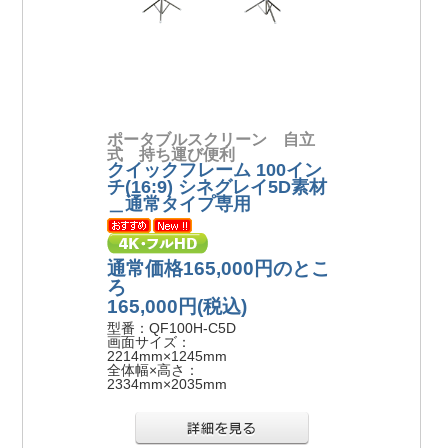
ポータブルスクリーン 自立
式 持ち運び便利
クイックフレーム 100イン
チ(16:9) シネグレイ5D素材
＿通常タイプ専用
通常価格165,000円のとこ
ろ
165,000円
(税込)
型番：QF100H-C5D
画面サイズ：
2214mm×1245mm
全体幅×高さ：
2334mm×2035mm