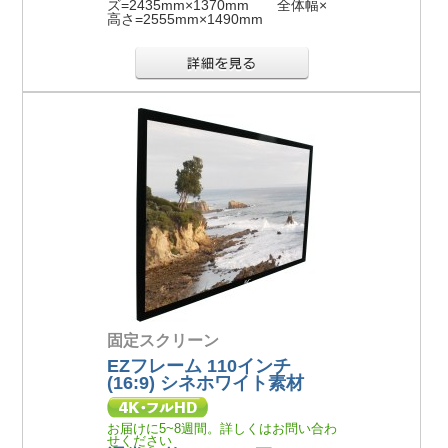
ズ=2435mm×1370mm 全体幅×
高さ=2555mm×1490mm
固定スクリーン
EZフレーム 110インチ
(16:9) シネホワイト素材
お届けに5~8週間。詳しくはお問い合わ
せください