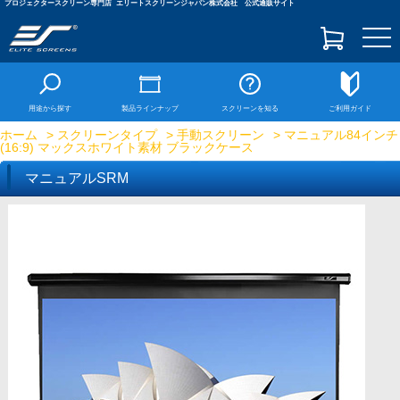
プロジェクタースクリーン専門店
エリートスクリーンジャパン株式会社 公式通販サイト
togg
navi
用途から探す
製品ラインナップ
スクリーンを知る
ご利用ガイド
ホーム
>
スクリーンタイプ
>
手動スクリーン
> マニュアル84インチ
(16:9) マックスホワイト素材 ブラックケース
マニュアルSRM