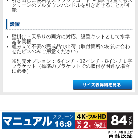
引き出しに便利なストラップコード － 高い位置でもス
クリーンのプルダウンハンドルを引き寄せることが可
能
壁掛け・天吊りの両方に対応。設置キットとして水準
器を同梱
組み立て不要の完成品で出荷（取付箇所の材質に合わ
せたビスのみご用意ください）
※別売オプション： 6インチ・12インチ・8インチＬ字
ブラケット（標準のブラケットでの取付が困難な場合
に必要）