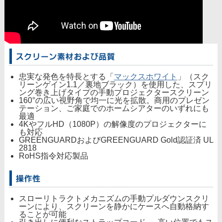
忠実な発色を特長とする「
マックスホワイト
」（スク
リーンゲイン1.1／裏地ブラック）を使用した、スプリ
ング巻き上げタイプの手動プロジェクタースクリーン
160°の広い視野角で均一に光を拡散。商用のプレゼン
テーション、ご家庭でのホームシアターのいずれにも
最適
4KやフルHD（1080P）の解像度のプロジェクターに
も対応
GREENGUARDおよびGREENGUARD Gold認証済 UL
2818
RoHS指令対応製品
スローリトラクトメカニズムの手動プルダウンスクリ
ーンにより、スクリーンを静かにケースへ自動格納す
ることが可能