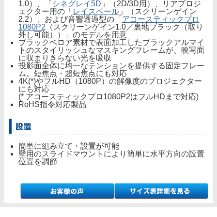
1.0）、「
シネグレイ5D
」（2D/3D用）、リアプロジ
ェクター用の「
レイスベール
」（スクリーンゲイン
2.2）、および音響透過型の「
アコースティックプロ
1080P2
（スクリーンゲイン1.0／裏地ブラック（取り
外し可能））」のモデルを用意
ブラックベロア素材で表面加工したブラックアルマイ
トのスタイリッシュなマスキングフレームが、映写面
に収まりきらない光を吸収
投影面全体に均一なテンションを提供する固定フレー
ム。短焦点・超短焦点にも対応
4K(*)やフルHD（1080P）の解像度のプロジェクター
にも対応
(* アコースティックプロ1080P2はフルHDまで対応)
RoHS指令対応製品
簡単に組み立て・設置が可能
壁用のスライドマウントにより簡単に水平方向の設置
位置を調節