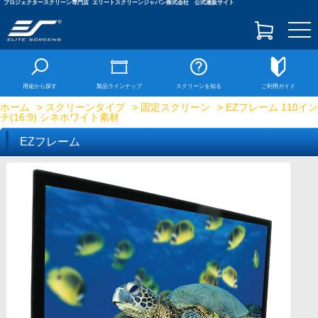
プロジェクタースクリーン専門店
エリートスクリーンジャパン株式会社 公式通販サイト
togg
navi
用途から探す
製品ラインナップ
スクリーンを知る
ご利用ガイド
ホーム
>
スクリーンタイプ
>
固定スクリーン
> EZフレーム 110イン
チ(16:9) シネホワイト素材
EZフレーム