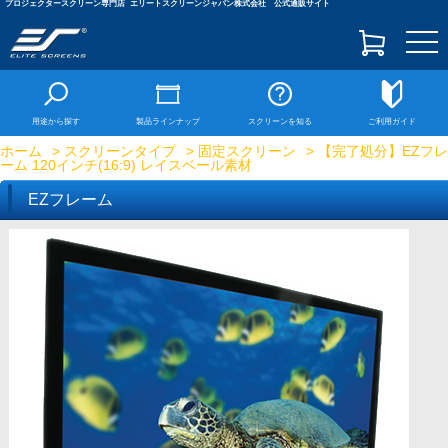
プロジェクタースクリーン専門店
エリートスクリーンジャパン株式会社 公式通販サイト
togg
navi
用途から探す
製品ラインナップ
スクリーンを知る
ご利用ガイド
ホーム
>
スクリーンタイプ
>
固定スクリーン
> 【完了処分】EZフレ
ーム 120インチ(16:9) レイスベール素材
EZフレーム