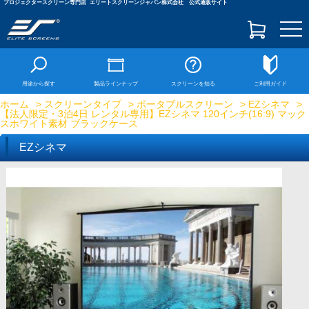
プロジェクタースクリーン専門店
エリートスクリーンジャパン株式会社 公式通販サイト
togg
navi
用途から探す
製品ラインナップ
スクリーンを知る
ご利用ガイド
ホーム
>
スクリーンタイプ
>
ポータブルスクリーン
>
EZシネマ
>
【法人限定・3泊4日 レンタル専用】EZシネマ 120インチ(16:9) マック
スホワイト素材 ブラックケース
EZシネマ