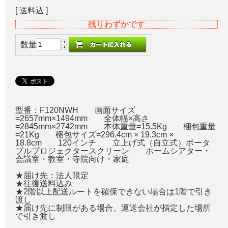
[ 送料込 ]
残りわずかです
数量
型番：F120NWH 画面サイズ
=2657mm×1494mm 全体幅×高さ
=2845mm×2742mm 本体重量=15.5Kg 梱包重量
=21Kg 梱包サイズ=296.4cm × 19.3cm ×
18.8cm 120インチ 立上げ式（自立式）ポータ
ブルプロジェクタースクリーン ホームシアター・
会議室・教室・寺院向け・家庭
★届け先：法人限定
★往復送料込み
★2階以上配送ルートを確保できない場合は1階で引き
渡し
★届け先に制限がある場合、運送会社が指定した場所
で引き渡し