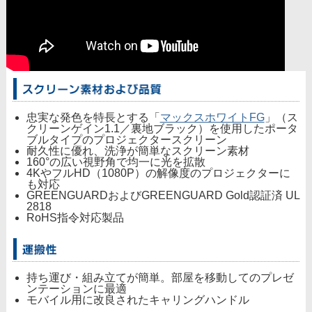
忠実な発色を特長とする「
マックスホワイトFG
」（ス
クリーンゲイン1.1／裏地ブラック）を使用したポータ
ブルタイプのプロジェクタースクリーン
耐久性に優れ、洗浄が簡単なスクリーン素材
160°の広い視野角で均一に光を拡散
4KやフルHD（1080P）の解像度のプロジェクターに
も対応
GREENGUARDおよびGREENGUARD Gold認証済 UL
2818
RoHS指令対応製品
持ち運び・組み立てが簡単。部屋を移動してのプレゼ
ンテーションに最適
モバイル用に改良されたキャリングハンドル