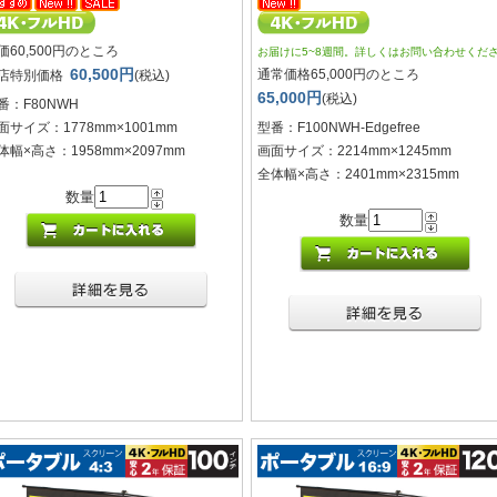
価60,500円のところ
お届けに5~8週間。詳しくはお問い合わせくだ
60,500円
通常価格65,000円のところ
店特別価格
(税込)
65,000円
(税込)
番：F80NWH
面サイズ：1778mm×1001mm
型番：F100NWH-Edgefree
体幅×高さ：1958mm×2097mm
画面サイズ：2214mm×1245mm
全体幅×高さ：2401mm×2315mm
数量
数量