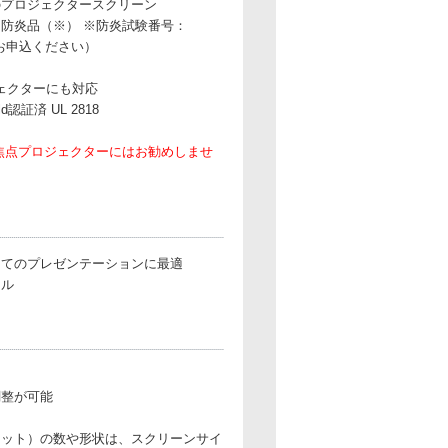
のプロジェクタースクリーン
防炎品（※） ※防炎試験番号：
にお申込ください）
ジェクターにも対応
d認証済 UL 2818
焦点プロジェクターにはお勧めしませ
してのプレゼンテーションに最適
ドル
調整が可能
フット）の数や形状は、スクリーンサイ