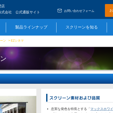
門店
お
お問い合わせフォーム
株式会社 公式通販サイト
製品ラインナップ
スクリーンを知る
ーン
> EZシネマ
ーン
忠実な発色を特長とする「
マックスホワイ