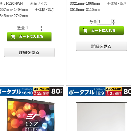
番：F120NWH 画面サイズ
=3321mm×1868mm 全体幅×高さ
2657mm×1494mm 全体幅×高さ
=3510mm×3115mm
2845mm×2742mm
数量
数量