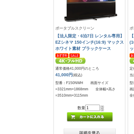
ポータブルスクリーン
ポ
【法人限定・6泊7日 レンタル専用】
【
EZシネマ 150インチ(16:9) マックス
(
ホワイト素材 ブラックケース
ッ
通常価格41,000円のところ
定
41,000円
(税込)
当
型番：F150NWH 画面サイズ
型
=3321mm×1868mm 全体幅×高さ
画
=3510mm×3115mm
全
数量