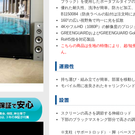
ブラック）を使用したポータブルタイプ
優れた耐久性、洗浄が簡単。防カビ加工、
B1150084（防炎ラベルの貼付は注文時
160°の広い視野角で均一に光を拡散
4KやフルHD（1080P）の解像度のプロ
GREENGUARDおよびGREENGUARD Gol
RoHS指令対応製品
こちらの商品は生地の特徴により、超/短
ん。
持ち運び・組み立てが簡単。部屋を移動
モバイル用に改良されたキャリングハン
スクリーンの高さを調節する伸縮ロッド
下部のブラックマスキング部分で高さの
※支柱（サポートロッド）・脚（ベース