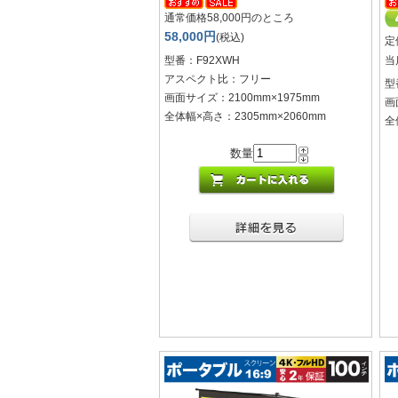
通常価格58,000円のところ
58,000円
(税込)
定
型番：F92XWH
当
アスペクト比：フリー
型
画面サイズ：2100mm×1975mm
画
全体幅×高さ：2305mm×2060mm
全
数量