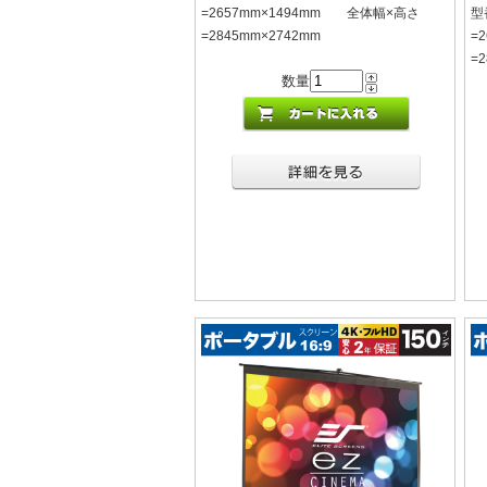
=2657mm×1494mm 全体幅×高さ
型
=2845mm×2742mm
=
=
数量