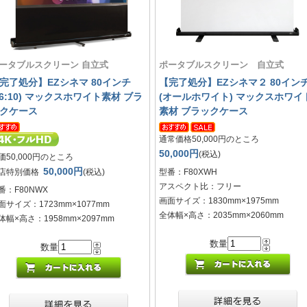
ータブルスクリーン 自立式
ポータブルスクリーン 自立式
完了処分】EZシネマ 80インチ
【完了処分】EZシネマ２ 80イン
16:10) マックスホワイト素材 ブラ
(オールホワイト) マックスホワイ
クケース
素材 ブラックケース
通常価格50,000円のところ
50,000円
(税込)
価50,000円のところ
50,000円
店特別価格
(税込)
型番：F80XWH
アスペクト比：フリー
番：F80NWX
画面サイズ：1830mm×1975mm
面サイズ：1723mm×1077mm
全体幅×高さ：2035mm×2060mm
体幅×高さ：1958mm×2097mm
数量
数量