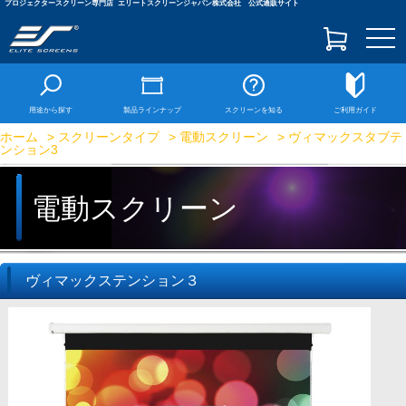
プロジェクタースクリーン専門店
エリートスクリーンジャパン株式会社 公式通販サイト
togg
navi
用途から探す
製品ラインナップ
スクリーンを知る
ご利用ガイド
ホーム
>
スクリーンタイプ
>
電動スクリーン
> ヴィマックスタブテ
ンション3
電動スクリーン
ヴィマックステンション３