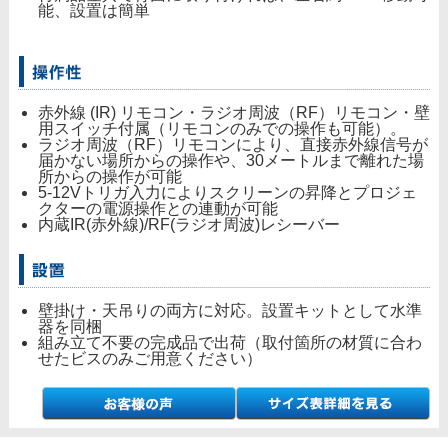
能、設置は簡単
赤外線 (IR) リモコン・ラジオ周波（RF）リモコン・壁
用スイッチ付属（リモコンのみでの操作も可能）。
ラジオ周波（RF）リモコンにより、直接赤外線信号が
届かない場所からの操作や、30メートルまで離れた場
所からの操作が可能
5-12Vトリガ入力によりスクリーンの昇降とプロジェ
クターの電源操作との連動が可能
内蔵IR(赤外線)/RF(ラジオ周波)レシーバー
壁掛け・天吊りの両方に対応。設置キットとして水準
器を同梱
組み立て不要の完成品で出荷（取付箇所の材質に合わ
せたビスのみご用意ください）