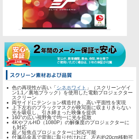
色の再現性が高い「
シネホワイト
」（スクリーンゲイ
ン1.1／裏地ブラック）を使用した電動プロジェクター
スクリーン
両サイドにテンション構造付き、高い平面性を実現
上下左右のブラックマスクが映写面に収まりきらない
光を吸収し、引き締まった映像を提供
160°の広い視野角で均一に光を拡散
4KやフルHD（1080P）の解像度のプロジェクターに
も対応
超／短焦点プロジェクターに対応可能
付属品金具で背面に取り付ければ、左右約20cm移動可