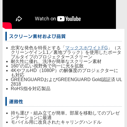
忠実な発色を特長とする「
マックスホワイトFG
」（ス
クリーンゲイン1.1／裏地ブラック）を使用したポータ
ブルタイプのプロジェクタースクリーン
耐久性に優れ、洗浄が簡単なスクリーン素材
160°の広い視野角で均一に光を拡散
4KやフルHD（1080P）の解像度のプロジェクターに
も対応
GREENGUARDおよびGREENGUARD Gold認証済 UL
2818
RoHS指令対応製品
持ち運び・組み立てが簡単。部屋を移動してのプレゼ
ンテーションに最適
モバイル用に改良されたキャリングハンドル