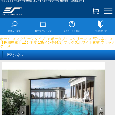
プロジェクタースクリーン専門店
エリートスクリーンジャパン株式会社 公式通販サイト
togg
navi
用途から探す
製品ラインナップ
スクリーンを知る
ご利用ガイド
ホーム
>
スクリーンタイプ
>
ポータブルスクリーン
>
EZシネマ
>
【長期在庫】EZシネマ 135インチ(4:3) マックスホワイト素材 ブラック
ケース
EZシネマ