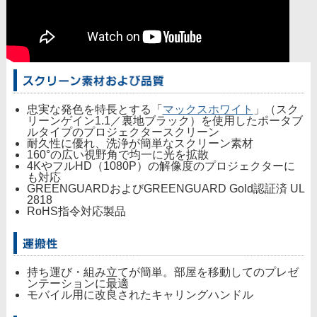
忠実な発色を特長とする「
マックスホワイト
」（スク
リーンゲイン1.1／裏地ブラック）を使用したポータブ
ルタイプのプロジェクタースクリーン
耐久性に優れ、洗浄が簡単なスクリーン素材
160°の広い視野角で均一に光を拡散
4KやフルHD（1080P）の解像度のプロジェクターに
も対応
GREENGUARDおよびGREENGUARD Gold認証済 UL
2818
RoHS指令対応製品
持ち運び・組み立てが簡単。部屋を移動してのプレゼ
ンテーションに最適
モバイル用に改良されたキャリングハンドル