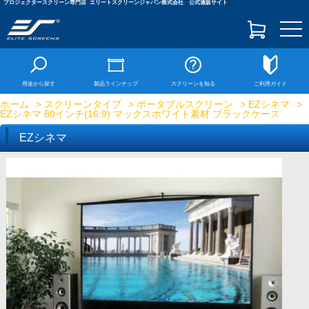
プロジェクタースクリーン専門店
エリートスクリーンジャパン株式会社 公式通販サイト
togg
navi
用途から探す
製品ラインナップ
スクリーンを知る
ご利用ガイド
ホーム
>
スクリーンタイプ
>
ポータブルスクリーン
>
EZシネマ
>
EZシネマ 80インチ(16:9) マックスホワイト素材 ブラックケース
EZシネマ