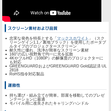
忠実な発色を特長とする「
マックスホワイト
」（スク
リーンゲイン1.1／裏地ブラック）を使用したポータブ
ルタイプのプロジェクタースクリーン
耐久性に優れ、洗浄が簡単なスクリーン素材
160°の広い視野角で均一に光を拡散
4KやフルHD（1080P）の解像度のプロジェクターに
も対応
GREENGUARDおよびGREENGUARD Gold認証済 UL
2818
RoHS指令対応製品
持ち運び・組み立てが簡単。部屋を移動してのプレゼ
ンテーションに最適
モバイル用に改良されたキャリングハンドル