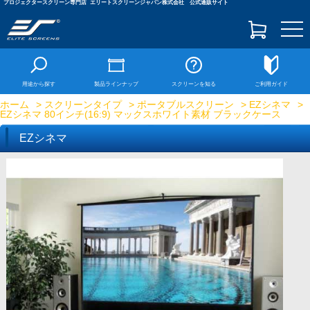
プロジェクタースクリーン専門店
エリートスクリーンジャパン株式会社 公式通販サイト
togg
navi
用途から探す
製品ラインナップ
スクリーンを知る
ご利用ガイド
ホーム
>
スクリーンタイプ
>
ポータブルスクリーン
>
EZシネマ
>
EZシネマ 80インチ(16:9) マックスホワイト素材 ブラックケース
EZシネマ