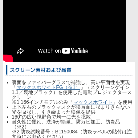
裏面をファイバーグラスで補強し、高い平面性を実現
「
マックスホワイトFG（※1）
」（スクリーンゲイン
1.1／裏地ブラック）を使用した電動プロジェクタース
クリーン
※1 166インチモデルのみ「
マックスホワイト
」を使用
上下左右のブラックマスクが映写面に収まりきらない
光を吸収し、引き締まった映像を提供
160°の広い視野角で均一に光を拡散
耐久性に優れ、洗浄が簡単。防カビ加工、防炎品
（※2）
※2 防炎試験番号：B1150084（防炎ラベルの貼付は注
文時にお申込ください）