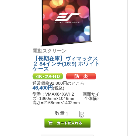
電動スクリーン
【長期在庫】ヴィマックス
２ 84インチ(16:9) ホワイト
ケース
通常価格92,800円のところ
46,400円
(税込)
型番：VMAX84XWH2 画面サイ
ズ=1860mm×1046mm 全体幅×
高さ=2168mm×1402mm
数量