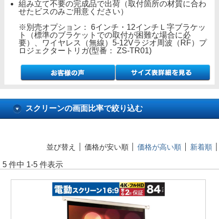
組み立て不要の完成品で出荷（取付箇所の材質に合わ
せたビスのみご用意ください）
※別売オプション： 6インチ・12インチＬ字ブラケッ
ト（標準のブラケットでの取付が困難な場合に必
要）、ワイヤレス（無線）5-12Vラジオ周波（RF）プ
ロジェクタートリガ(型番： ZS-TR01)
スクリーンの画面比率で絞り込む
並び替え
価格が安い順
価格が高い順
新着順
5 件中 1-5 件表示