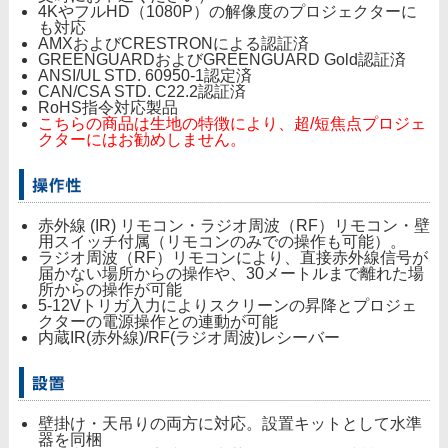
4KやフルHD（1080P）の解像度のプロジェクターに
も対応
AMXおよびCRESTRONによる認証済
GREENGUARDおよびGREENGUARD Gold認証済
ANSI/UL STD. 60950-1認定済
CAN/CSA STD. C22.2認証済
RoHS指令対応製品
こちらの商品は生地の特徴により、超/短焦点プロジェ
クターにはお勧めしません。
赤外線 (IR) リモコン・ラジオ周波（RF）リモコン・壁
用スイッチ付属（リモコンのみでの操作も可能）。
ラジオ周波（RF）リモコンにより、直接赤外線信号が
届かない場所からの操作や、30メートルまで離れた場
所からの操作が可能
5-12Vトリガ入力によりスクリーンの昇降とプロジェ
クターの電源操作との連動が可能
内蔵IR(赤外線)/RF(ラジオ周波)レシーバー
壁掛け・天吊りの両方に対応。設置キットとして水準
器を同梱