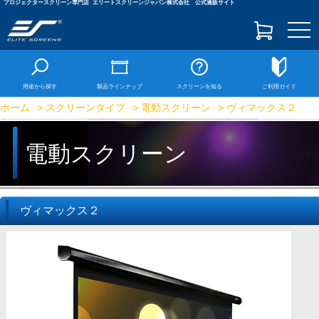
プロジェクタースクリーン専門店
エリートスクリーンジャパン株式会社 公式通販サイト
togg
navi
用途から探す
製品ラインナップ
スクリーンを知る
ご利用ガイド
ホーム
>
スクリーンタイプ
>
電動スクリーン
> ヴィマックス２
電動スクリーン
ヴィマックス２