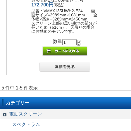
通常価格172,700円のところ
172,700円
(税込)
型番：VMAX135UWH2-E24 画
面サイズ=2989mm×1681mm 全
体幅×高さ=3289mm×2456mm
スクリーン上部の黒い生地の部分が
長いため（61cm）、天吊りの場合
にお勧めのモデルです。
数量
5 件中 1-5 件表示
カテゴリー
電動スクリーン
スペクトラム