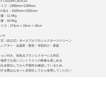
T102UH-C4D-E33
イズ：2280mm×1283mm
×高さ：2620mm×2281mm
量：12.4Kg
量：18.0Kg
ズ：274cm × 19cm × 19cm
インチ
げ式（自立式）ポータブルプロジェクタースクリーン
ムシアター・会議室・教室・寺院向け・家庭
ション付き、短焦点プロジェクターにも対応
い場所でも高いコントラストの映像を楽しめる
地を全部出してから平面性を確認しているため、
する際はなるべく全部出してから使用してください