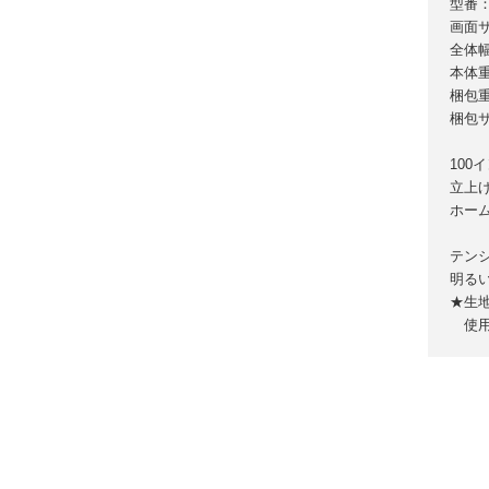
型番：F
画面サ
全体幅
本体重
梱包重
梱包サイ
100
立上
ホー
テン
明る
★生
使用