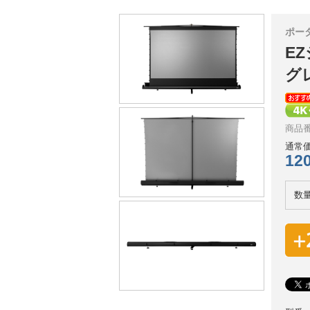
ポー
EZ
グ
商品番号
通常価
12
数