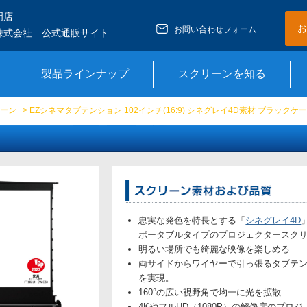
門店
お
お問い合わせフォーム
株式会社 公式通販サイト
製品ラインナップ
スクリーンを知る
ーン
> EZシネマタブテンション 102インチ(16:9) シネグレイ4D素材 ブラックケ
忠実な発色を特長とする「
シネグレイ4D
ポータブルタイプのプロジェクタースク
明るい場所でも綺麗な映像を楽しめる
両サイドからワイヤーで引っ張るタブテ
を実現。
160°の広い視野角で均一に光を拡散
4KやフルHD（1080P）の解像度のプロ