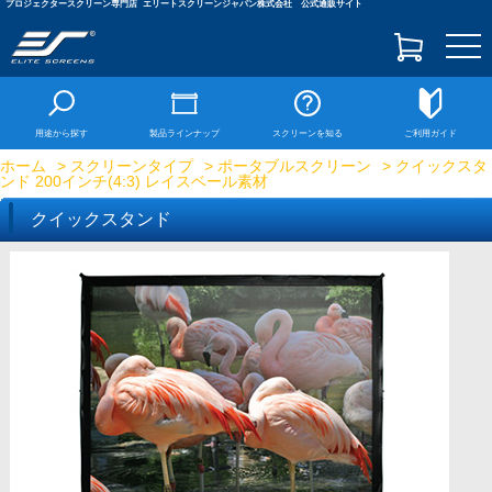
プロジェクタースクリーン専門店
エリートスクリーンジャパン株式会社 公式通販サイト
togg
navi
用途から探す
製品ラインナップ
スクリーンを知る
ご利用ガイド
ホーム
>
スクリーンタイプ
>
ポータブルスクリーン
> クイックスタ
ンド 200インチ(4:3) レイスベール素材
クイックスタンド