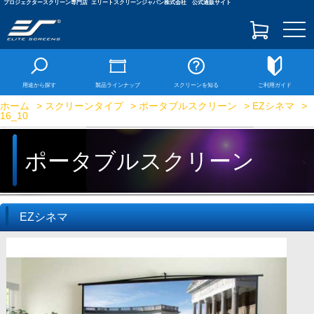
プロジェクタースクリーン専門店
エリートスクリーンジャパン株式会社 公式通販サイト
togg
navi
用途から探す
製品ラインナップ
スクリーンを知る
ご利用ガイド
ホーム
>
スクリーンタイプ
>
ポータブルスクリーン
>
EZシネマ
>
16_10
ポータブルスクリーン
EZシネマ