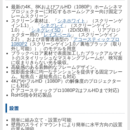
最新の4K、8KおよびフルHD（1080P）ホームシネマ
プロジェクターに対応するホームシアター向け固定フ
レームスクリーン
スクリーン素材は、「
シネホワイト
」（スクリーンゲ
イン1.1）、「
シネグレイ
」（スクリーンゲイン
1.0）、「
シネグレイ5D
」（2D/3D用）、リアプロジ
ェクター用の「
レイスベール
」（スクリーンゲイン
2.2）、および音響透過型の「
アコースティックプロ
1080P2
（スクリーンゲイン1.0／裏地ブラック（取り
外し可能））」のモデルを用意
ブラックベロア素材で表面加工したブラックアルマイ
トのスタイリッシュなマスキングフレームが、映写面
に収まりきらない光を吸収。
高級感のある装飾的なフレームデザイン。
投影面全体に均一なテンションを提供する固定フレー
ム。短焦点・超短焦点にも対応
4K(*)やフルHD（1080P）の解像度のプロジェクター
にも対応
(* アコースティックプロ1080P2はフルHDまで対応)
RoHS指令対応製品
簡単に組み立て・設置が可能
壁用のスライドマウントにより簡単に水平方向の設置
位置を調節