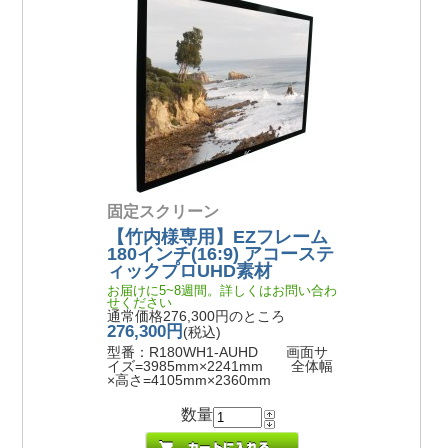
固定スクリーン
【竹内様専用】EZフレーム
180インチ(16:9) アコーステ
ィックプロUHD素材
お届けに5~8週間。詳しくはお問い合わ
せください
通常価格276,300円のところ
276,300円
(税込)
型番：R180WH1-AUHD 画面サ
イズ=3985mm×2241mm 全体幅
×高さ=4105mm×2360mm
数量