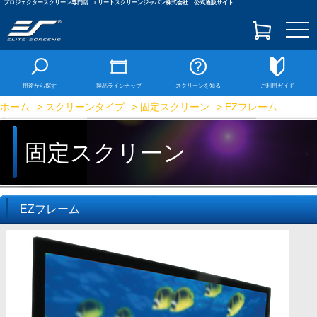
プロジェクタースクリーン専門店
エリートスクリーンジャパン株式会社 公式通販サイト
togg
navi
用途から探す
製品ラインナップ
スクリーンを知る
ご利用ガイド
ホーム
>
スクリーンタイプ
>
固定スクリーン
> EZフレーム
固定スクリーン
EZフレーム