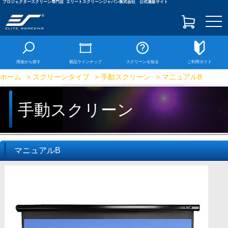
プロジェクタースクリーン専門店
エリートスクリーンジャパン株式会社 公式通販サイト
togg
navi
用途から探す
製品ラインナップ
スクリーンを知る
ご利用ガイド
ホーム
>
スクリーンタイプ
>
手動スクリーン
> マニュアルB
手動スクリーン
マニュアルB