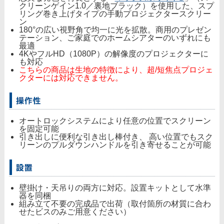
クリーンゲイン1.0／裏地ブラック）を使用した、スプ
リング巻き上げタイプの手動プロジェクタースクリー
ン
180°の広い視野角で均一に光を拡散。商用のプレゼン
テーション、ご家庭でのホームシアターのいずれにも
最適
4KやフルHD（1080P）の解像度のプロジェクターに
も対応
こちらの商品は生地の特徴により、超/短焦点プロジェ
クターには対応できません。
オートロックシステムにより任意の位置でスクリーン
を固定可能
引き出しに便利な引き出し棒付き、 高い位置でもスク
リーンのプルダウンハンドルを引き寄せることが可能
壁掛け・天吊りの両方に対応。設置キットとして水準
器を同梱
組み立て不要の完成品で出荷（取付箇所の材質に合わ
せたビスのみご用意ください）