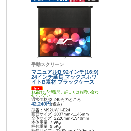
手動スクリーン
マニュアルB 92インチ(16:9)
24インチ延長 マックスホワ
イトB素材 ブラックケース
お届けに5~8週間。詳しくはお問い合わ
せください
通常価格42,240円のところ
42,240円
(税込)
型番：M92UWH-E24
画面サイズ=2037mm×1146mm
全体サイズ=2220mm×1948mm
本体重量=7.9Kg
梱包重量=9.5Kg
梱包サイズ：2300mm × 120mm ×