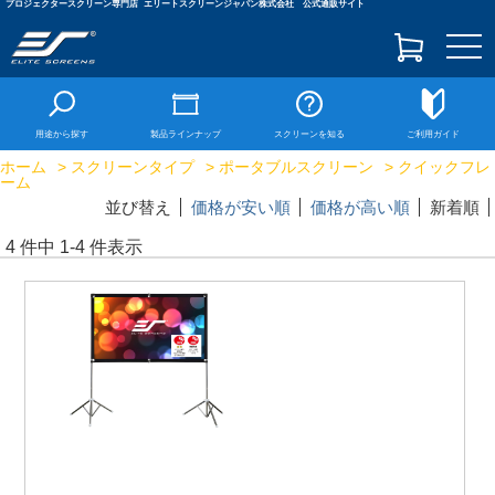
プロジェクタースクリーン専門店
エリートスクリーンジャパン株式会社 公式通販サイト
togg
navi
用途から探す
製品ラインナップ
スクリーンを知る
ご利用ガイド
ホーム
>
スクリーンタイプ
>
ポータブルスクリーン
> クイックフレ
ーム
並び替え
価格が安い順
価格が高い順
新着順
4 件中 1-4 件表示