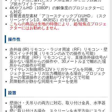
ブ状ホワイトケース
4KやフルHD（1080P）の解像度のプロジェクターに
も対応
音響透過型素材「アコースティックプロUHD」（スク
リーンゲイン1.0、4K対応）のモデルも用意
こちらの商品は生地の特徴により、超/短焦点プロジェ
クターにはお勧めしません。
赤外線 (IR) リモコン・ラジオ周波（RF）リモコン・壁
用スイッチ付属（リモコンのみでの操作も可能）
ラジオ周波（RF）リモコンにより、直接赤外線信号が
届かない場所からの操作や、30メートルまで離れた場
所からの操作が可能
ワイヤレス制御用5-12Vトリガケーブルを同梱。プロ
ジェクターにトリガ出力機能がある場合、プロジェク
ターの電源操作との連動がワイヤレスで可能
昇降動作が静かな同期モーターを使用
壁掛け・天吊りの両方に対応。取り付け金具、水準器
を同梱
壁に取り付ける場合、スクリーンを水平方向にスライ