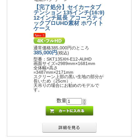
【完了処分】セイカータブ
テンション 135インチ(16:9)
12インチ延長 アコースティ
ックプロUHD素材 ホワイト
ケース
通常価格385,000円のところ
385,000円
(税込)
型番：SKT135XH-E12-AUHD
画面サイズ=2989mm×1681mm
全体幅×高さ
=3487mm×2171mm
スクリーン上部の黒い生地の部分が
長いため（25cm）、
天吊りの場合にお勧めのモデルで
す。
数量