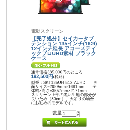
電動スクリーン
【完了処分】セイカータブ
テンション 135インチ(16:9)
12インチ延長 アコースティ
ックプロUHD素材 ブラック
ケース
通常価格385,000円のところ
192,500円
(税込)
型番：SKT135UH-E12-AUHD 画
面サイズ=2989mm×1681mm 全
体幅×高さ=3557mm×2171mm
スクリーン上部の黒い生地の部分が
長いため（30cm）、天吊りの場合
にお勧めのモデルです。
数量