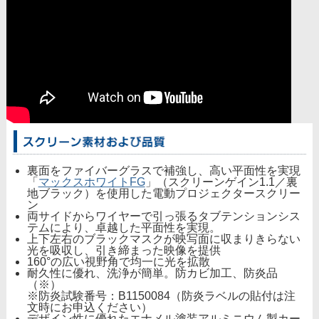
裏面をファイバーグラスで補強し、高い平面性を実現
「
マックスホワイトFG
」（スクリーンゲイン1.1／裏
地ブラック）を使用した電動プロジェクタースクリー
ン
両サイドからワイヤーで引っ張るタブテンションシス
テムにより、卓越した平面性を実現。
上下左右のブラックマスクが映写面に収まりきらない
光を吸収し、引き締まった映像を提供
160°の広い視野角で均一に光を拡散
耐久性に優れ、洗浄が簡単。防カビ加工、防炎品
（※）
※防炎試験番号：B1150084（防炎ラベルの貼付は注
文時にお申込ください）
デザイン性に優れたエナメル塗装アルミニウム製カー