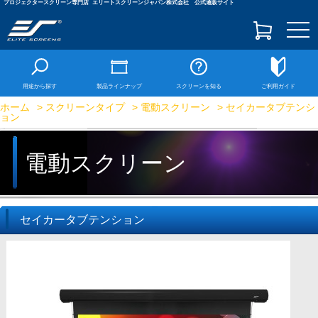
プロジェクタースクリーン専門店
エリートスクリーンジャパン株式会社 公式通販サイト
togg
navi
用途から探す
製品ラインナップ
スクリーンを知る
ご利用ガイド
ホーム
>
スクリーンタイプ
>
電動スクリーン
> セイカータブテンシ
ョン
電動スクリーン
セイカータブテンション