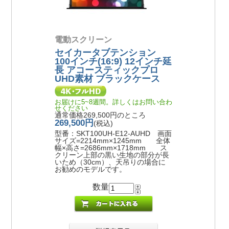
電動スクリーン
セイカータブテンション
100インチ(16:9) 12インチ延
長 アコースティックプロ
UHD素材 ブラックケース
お届けに5~8週間。詳しくはお問い合わ
せください
通常価格269,500円のところ
269,500円
(税込)
型番：SKT100UH-E12-AUHD 画面
サイズ=2214mm×1245mm 全体
幅×高さ=2686mm×1718mm ス
クリーン上部の黒い生地の部分が長
いため（30cm）、天吊りの場合に
お勧めのモデルです。
数量