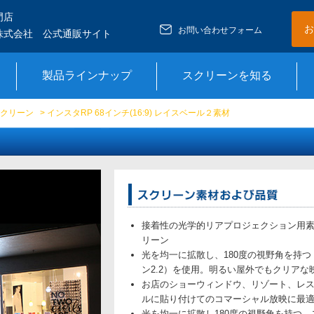
門店
お
お問い合わせフォーム
株式会社 公式通販サイト
製品ラインナップ
スクリーンを知る
クリーン
> インスタRP 68インチ(16:9) レイスベール２素材
接着性の光学的リアプロジェクション用
リーン
光を均一に拡散し、180度の視野角を持つ
ン2.2）を使用。明るい屋外でもクリアな
お店のショーウィンドウ、リゾート、レ
ルに貼り付けてのコマーシャル放映に最
光を均一に拡散し180度の視野角を持つ、