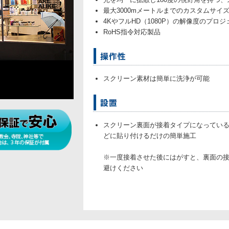
最大3000mメートルまでのカスタムサイ
4KやフルHD（1080P）の解像度のプロ
RoHS指令対応製品
スクリーン素材は簡単に洗浄が可能
スクリーン裏面が接着タイプになってい
どに貼り付けるだけの簡単施工
※一度接着させた後にはがすと、裏面の
避けください