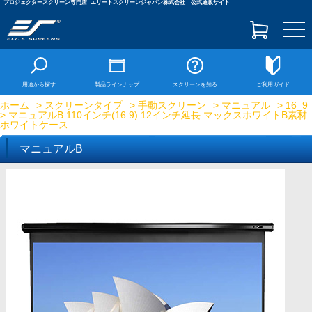
プロジェクタースクリーン専門店
エリートスクリーンジャパン株式会社 公式通販サイト
togg
navi
用途から探す
製品ラインナップ
スクリーンを知る
ご利用ガイド
ホーム
>
スクリーンタイプ
>
手動スクリーン
>
マニュアル
>
16_9
> マニュアルB 110インチ(16:9) 12インチ延長 マックスホワイトB素材
ホワイトケース
マニュアルB