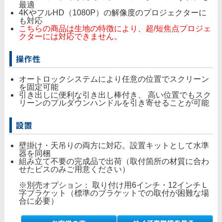
最適
4KやフルHD（1080P）の解像度のプロジェクターに
も対応
こちらの商品は生地の特徴により、超/短焦点プロジェ
クターには対応できません。
オートロックシステムにより任意の位置でスクリーン
を固定可能
引き出しに便利な引き出し棒付き、 高い位置でもスク
リーンのプルダウンハンドルを引き寄せることが可能
壁掛け・天吊りの両方に対応。設置キットとして水準
器を同梱
組み立て不要の完成品で出荷（取付箇所の材質に合わ
せたビスのみご用意ください）
※別売オプション： 取り付け用6インチ・12インチＬ
字ブラケット（標準のブラケットでの取付が困難な場
合に必要）