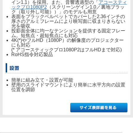
イン1.1）を採用。また、音響透過型の「
アコースティ
ックプロ1080P2
（スクリーンゲイン1.0／裏地ブラッ
ク（取り外し可能））」のモデルも用意
表面をブラックベルベットでカバーした2.36インチの
厚さのアルミフレームにより映写面に収まりきらない
光を吸収
投影面全体に均一なテンションを提供する固定フレー
ム。短焦点・超短焦点にも対応
4K(*)やフルHD（1080P）の解像度のプロジェクター
にも対応
(* アコースティックプロ1080P2はフルHDまで対応)
RoHS指令対応製品
簡単に組み立て・設置が可能
壁用のスライドマウントにより簡単に水平方向の設置
位置を調節