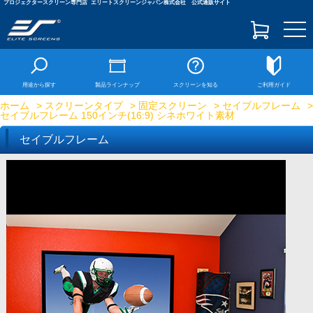
プロジェクタースクリーン専門店
エリートスクリーンジャパン株式会社 公式通販サイト
togg
navi
用途から探す
製品ラインナップ
スクリーンを知る
ご利用ガイド
ホーム
>
スクリーンタイプ
>
固定スクリーン
>
セイブルフレーム
>
セイブルフレーム 150インチ(16:9) シネホワイト素材
セイブルフレーム