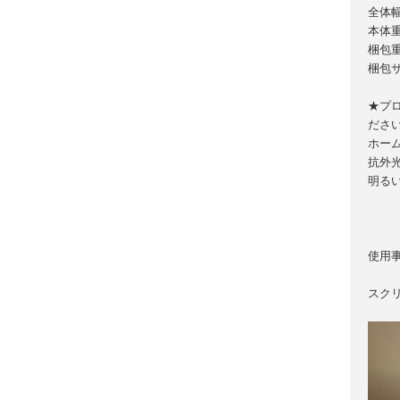
全体幅
本体重
梱包重
梱包サイ
★プ
ださ
ホー
抗外
明る
使用
スク