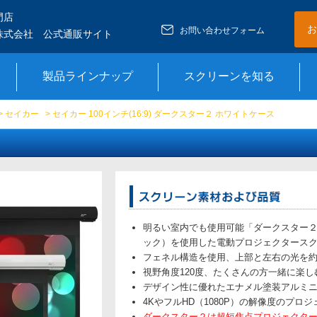
門店
お
お問い合わせフォーム
株式会社 公式通販サイト
製品ラインナップ
スクリーンを知る
>
セイカー
> セイカー 100インチ(16:9) ダークスター２ ホワイトケース
明るい室内でも使用可能「ダークスター２
ック）を使用した電動プロジェクタース
フェネル構造を使用、上部と左右の光を約
視野角度120度、たくさんの方一緒に楽
デザイン性に優れたエナメル塗装アルミ
4KやフルHD（1080P）の解像度のプロ
ダークスター２は超短焦点プロジェクタ