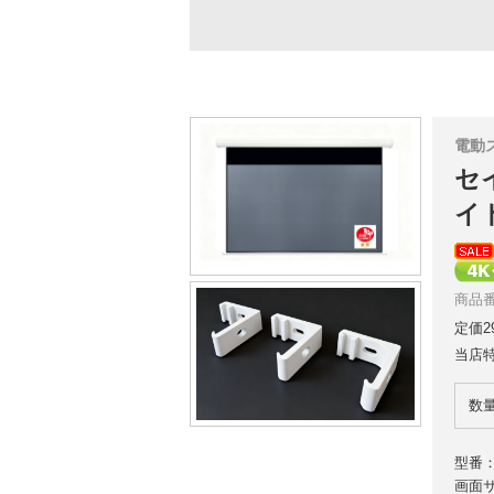
電動
セイ
イ
商品番
定価2
当店
数
型番：S
画面サ