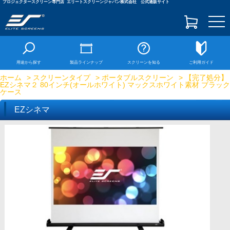
プロジェクタースクリーン専門店
エリートスクリーンジャパン株式会社 公式通販サイト
togg
navi
用途から探す
製品ラインナップ
スクリーンを知る
ご利用ガイド
ホーム
>
スクリーンタイプ
>
ポータブルスクリーン
> 【完了処分】
EZシネマ２ 80インチ(オールホワイト) マックスホワイト素材 ブラック
ケース
EZシネマ