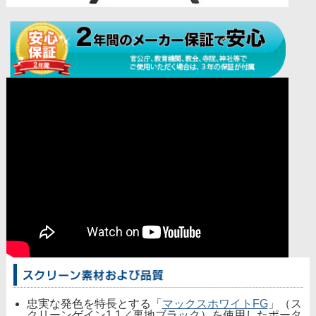
忠実な発色を特長とする「
マックスホワイトFG
」（ス
クリーンゲイン1.1／裏地ブラック）を使用したポータ