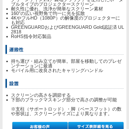
ブルタイプのプロジェクタースクリーン
耐久性に優れ、洗浄が簡単なスクリーン素材
160°の広い視野角で均一に光を拡散
4KやフルHD（1080P）の解像度のプロジェクターに
も対応
GREENGUARDおよびGREENGUARD Gold認証済 UL
2818
RoHS指令対応製品
持ち運び・組み立てが簡単。部屋を移動してのプレゼ
ンテーションに最適
モバイル用に改良されたキャリングハンドル
スクリーンの高さを調節する
下部のブラックマスキング部分で高さの調整が可能
※支柱（サポートロッド）・脚（ベースフット）の数
や形状は、スクリーンサイズにより異なります。