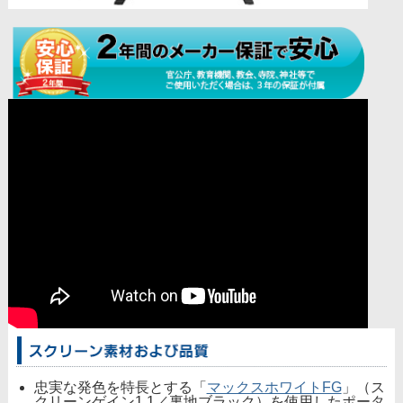
忠実な発色を特長とする「
マックスホワイトFG
」（ス
クリーンゲイン1.1／裏地ブラック）を使用したポータ