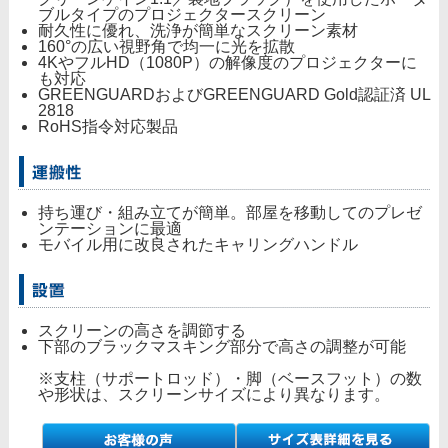
ブルタイプのプロジェクタースクリーン
耐久性に優れ、洗浄が簡単なスクリーン素材
160°の広い視野角で均一に光を拡散
4KやフルHD（1080P）の解像度のプロジェクターに
も対応
GREENGUARDおよびGREENGUARD Gold認証済 UL
2818
RoHS指令対応製品
持ち運び・組み立てが簡単。部屋を移動してのプレゼ
ンテーションに最適
モバイル用に改良されたキャリングハンドル
スクリーンの高さを調節する
下部のブラックマスキング部分で高さの調整が可能
※支柱（サポートロッド）・脚（ベースフット）の数
や形状は、スクリーンサイズにより異なります。