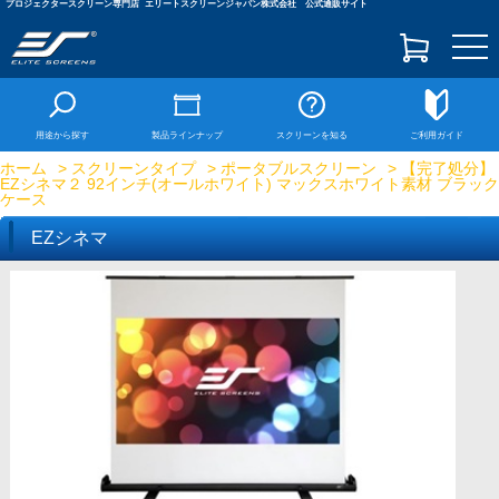
プロジェクタースクリーン専門店
エリートスクリーンジャパン株式会社 公式通販サイト
togg
navi
用途から探す
製品ラインナップ
スクリーンを知る
ご利用ガイド
ホーム
>
スクリーンタイプ
>
ポータブルスクリーン
> 【完了処分】
EZシネマ２ 92インチ(オールホワイト) マックスホワイト素材 ブラック
ケース
EZシネマ