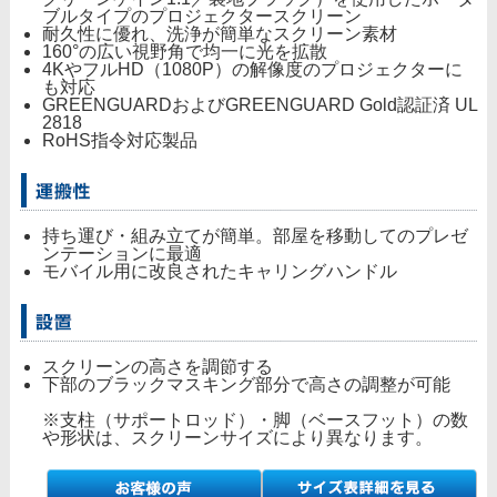
ブルタイプのプロジェクタースクリーン
耐久性に優れ、洗浄が簡単なスクリーン素材
160°の広い視野角で均一に光を拡散
4KやフルHD（1080P）の解像度のプロジェクターに
も対応
GREENGUARDおよびGREENGUARD Gold認証済 UL
2818
RoHS指令対応製品
持ち運び・組み立てが簡単。部屋を移動してのプレゼ
ンテーションに最適
モバイル用に改良されたキャリングハンドル
スクリーンの高さを調節する
下部のブラックマスキング部分で高さの調整が可能
※支柱（サポートロッド）・脚（ベースフット）の数
や形状は、スクリーンサイズにより異なります。