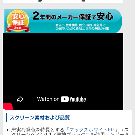
忠実な発色を特長とする「
マックスホワイトFG
」（ス
クリーンゲイン1.1／裏地ブラック）を使用したポータ