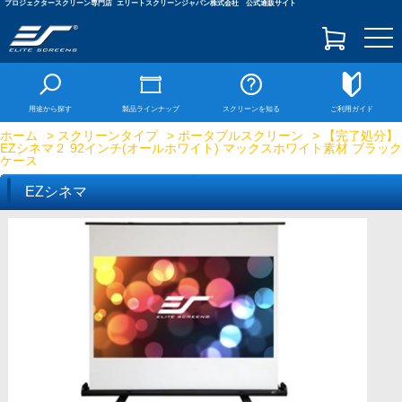
プロジェクタースクリーン専門店
エリートスクリーンジャパン株式会社 公式通販サイト
togg
navi
用途から探す
製品ラインナップ
スクリーンを知る
ご利用ガイド
ホーム
>
スクリーンタイプ
>
ポータブルスクリーン
> 【完了処分】
EZシネマ２ 92インチ(オールホワイト) マックスホワイト素材 ブラック
ケース
EZシネマ